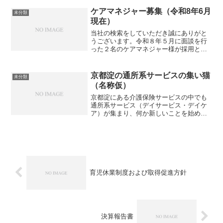
ケアマネジャー募集（令和8年6月
未分類
現在）
当社の検索をしていただき誠にありがと
うございます。令和８年５月に面談を行
った２名のケアマネジャー様が採用とな
りました。そのため令和８年６月現在、
一旦募集を停止しております。次回の募
集は令和８年９月ごろに再開を予定して
京都淀の通所系サービスの集い猫
未分類
おります。シークレット説...
（名称仮）
京都淀にある介護保険サービスの中でも
通所系サービス（デイサービス・デイケ
ア）が集まり、何か新しいことを始めよ
うとしています。経過を追いかけていき
たいと思っていますｗ
育児休業制度および取得促進方針
決算報告書