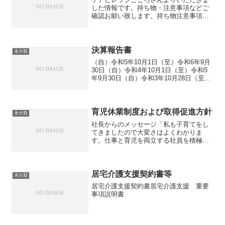
した情報です。持ち物・注意事項などご
確認お願い致します。持ち物注意事項入
所施設のご案内ケアビレッジこころさん
は入所施設（サービス付き高齢者向け住
宅）を併設されております。
決算報告書
未分類
（自）令和5年10月1日（至）令和6年9月
30日（自）令和4年10月1日（至）令和5
年9月30日（自）令和3年10月28日（至）
令和4年9月30日
育児休業制度および取得促進方針
未分類
社長からのメッセージ「私も子育てをし
てきましたので大変さはよくわかりま
す。仕事と育児を両立する社員を積極的
にサポートします！！！」～我が社の目
標～男性の育児休業・出生時育児休業取
得率100％、平均1か月以上女性の育児休
業取得率100％仕事と...
居宅介護支援契約書等
未分類
居宅介護支援契約書居宅介護支援 重要
事項説明書